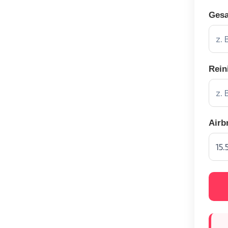
Gesa
Rein
Airb